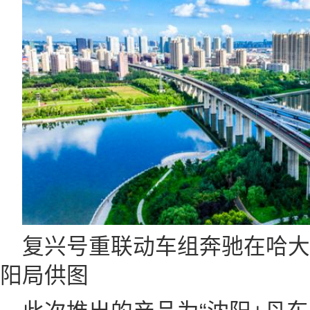
复兴号重联动车组奔驰在哈
阳局供图