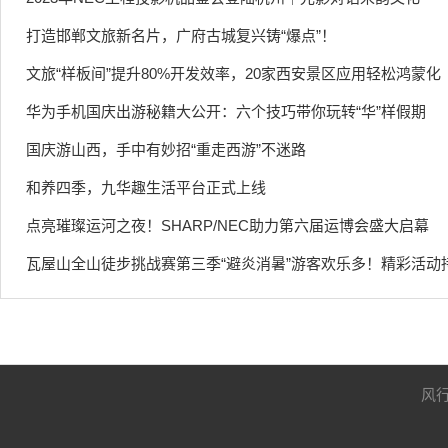
打造邯郸文旅新名片，广府古城复兴铸“爆点”！
文旅“样板间”提升80%开发效率，20家西安景区应用轻松鸿蒙化
华为手机国庆出游秘籍大公开：六个技巧带你玩转“华”样假期
国庆游山西，手中有妙招“重走西游”不迷路
和养四季，九华趣生活平台正式上线
点亮璀璨运河之夜！SHARP/NEC助力第六届运博会盛大启幕
瓦屋山全山徒步挑战赛第三季“避炎消暑”游客欢乐多！精彩活动
风