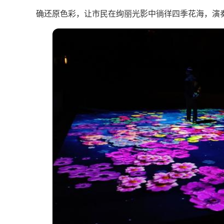
确还原色彩，让市民在绚丽光影中徜徉四季花海，演