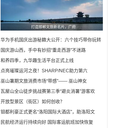
打造邯郸文旅新名片，广府
华为手机国庆出游秘籍大公开：六个技巧带你玩转
国庆游山西，手中有妙招“重走西游”不迷路
和养四季，九华趣生活平台正式上线
点亮璀璨运河之夜！SHARP/NEC助力第六
巫山暑期文旅消费市场“带感”—— 巫山神女
瓦屋山全山徒步挑战赛第三季“避炎消暑”游客欢
开放型景区（街区）如何创收？
钼都利豪正式更名“洛阳国际大酒店”，助洛阳文
民航经济运行持续向好 国际客运航班加快恢复