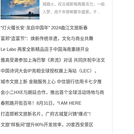
城烟火，叹古城新唱再展活力；一船
入梦，阅千年邯郸繁华盛景。千...
“灯火暖长安·龙启中国年” 2024曲江文旅新春
富邦“造富节”：焕新传统非遗，文化与商业共舞
Le Labo 两家全新精品店于中国海南重磅开业
雅高受邀参加上海巴黎《奔流》对话 共同庆祝中法文
中国诗词大会IP亮相全球授权展上海站（LEC），
城市文旅上新 金融服务上心 中信银行信用卡七夕推
会小二HXE与朗廷合作，推出首个全球活动场地与商
春熙路开街百年！8月31日，“I AM HERE
打造邯郸文旅新名片，广府古城复兴铸“爆点”！
文旅“样板间”提升80%开发效率，20家西安景区