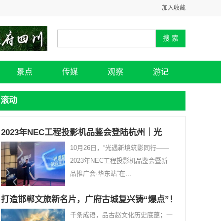
加入收藏
景点
传媒
观察
游记
滚动
2023年NEC工程投影机品鉴会登陆杭州｜光
10月26日，“光遇新境筑影同行——
2023年NEC工程投影机品鉴会暨新
品推广会·华东站”在...
打造邯郸文旅新名片，广府古城复兴铸“爆点”！
千条成语，品古赵文化历史底蕴；一